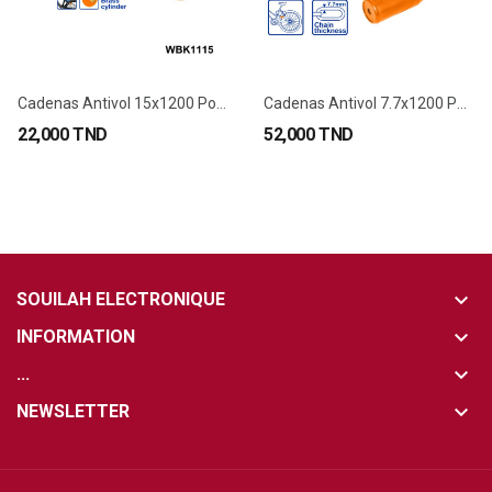
Cadenas Antivol 15x1200 Pour Vélo, Trottinette...
Cadenas Antivol 7.7x1200 Pour Vélo, Trottinette...
22,000 TND
52,000 TND
keyboard_arrow_down
SOUILAH ELECTRONIQUE
keyboard_arrow_down
INFORMATION
keyboard_arrow_down
...
keyboard_arrow_down
NEWSLETTER