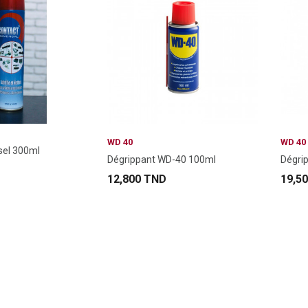
WD 40
WD 40
sel 300ml
Dégrippant WD-40 100ml
Dégri
12,800 TND
19,5