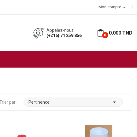
T d’achat
Mon compte
expand_more
Appelez-nous :
0,000 TND
(+216) 71 259 856
0

Trier par :
Pertinence