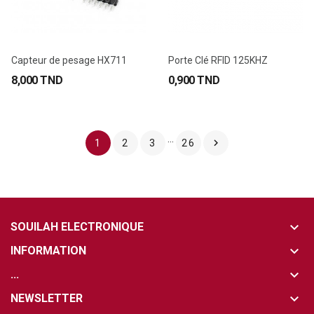
Capteur de pesage HX711
Porte Clé RFID 125KHZ
8,000 TND
0,900 TND
…

1
2
3
26
keyboard_arrow_down
SOUILAH ELECTRONIQUE
keyboard_arrow_down
INFORMATION
keyboard_arrow_down
...
keyboard_arrow_down
NEWSLETTER