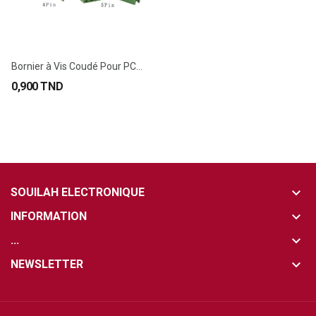
Bornier à Vis Coudé Pour PCB 2EDG 5.08mm
0,900 TND
keyboard_arrow_down
SOUILAH ELECTRONIQUE
keyboard_arrow_down
INFORMATION
keyboard_arrow_down
...
keyboard_arrow_down
NEWSLETTER