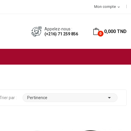
 d’achat
Mon compte
expand_more
Appelez-nous :
0,000 TND
(+216) 71 259 856
0

Trier par :
Pertinence