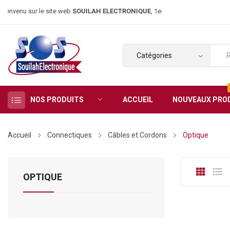
nvenu sur le site web
SOUILAH ELECTRONIQUE
, 1er magasin d’élect
NOS PRODUITS
ACCUEIL
NOUVEAUX PRO
Accueil
Connectiques
Câbles et Cordons
Optique
OPTIQUE