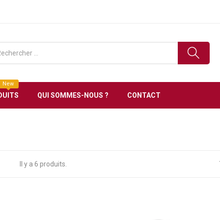
ronique en Tunisie Livraison gratuite à partir de 150 DT
New
DUITS
QUI SOMMES-NOUS ?
CONTACT
Il y a 6 produits.