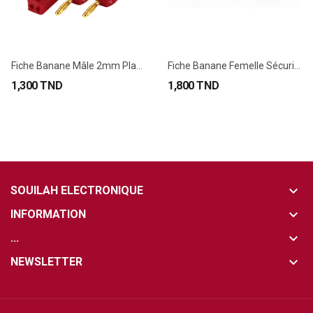
Fiche Banane Mâle 2mm Plastique
Fiche Banane Femelle Sécurisée 4mm
1,300 TND
1,800 TND
keyboard_arrow_down
SOUILAH ELECTRONIQUE
keyboard_arrow_down
INFORMATION
keyboard_arrow_down
...
keyboard_arrow_down
NEWSLETTER