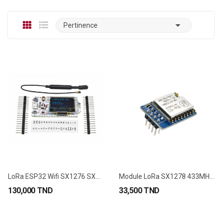

Pertinence
LoRa ESP32 Wifi SX1276 SX1278 Avec Écran OLED...
Module LoRa SX1278 433MHZ RA-02
130,000 TND
33,500 TND