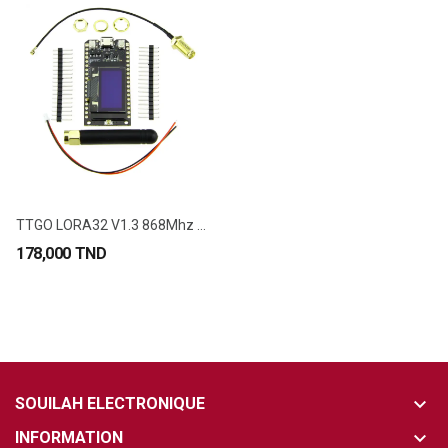
TTGO LORA32 V1.3 868Mhz ESP32 CH9102F LoRa OLED...
178,000 TND
keyboard_arrow_down
SOUILAH ELECTRONIQUE
keyboard_arrow_down
INFORMATION