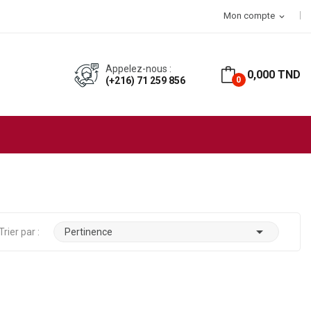
T d’achat
Mon compte
expand_more
Appelez-nous :
0,000 TND
(+216) 71 259 856
0

Trier par :
Pertinence