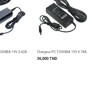
Chargeur PC TOSHIBA 19V 3.42A Fiche 5.5*2.5MM
Chargeur PC TOSHIBA 19V 4.74A 5.5*2.5MM
36,000 TND