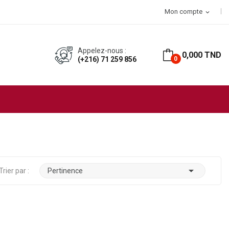
T d’achat
Mon compte
expand_more
Appelez-nous :
0,000 TND
(+216) 71 259 856
0

Trier par :
Pertinence