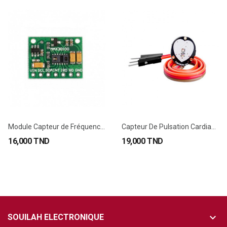
Module Capteur de Fréquence Cardiaque MAX30100...
Capteur De Pulsation Cardiaque Pour Arduino
16,000 TND
19,000 TND
keyboard_arrow_down
SOUILAH ELECTRONIQUE