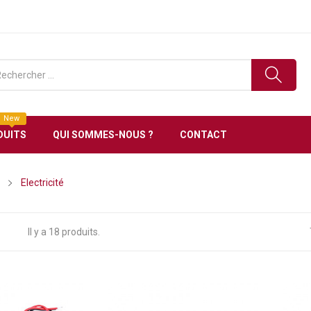
e en Tunisie Livraison gratuite à partir de 150 DT d’ac
New
DUITS
QUI SOMMES-NOUS ?
CONTACT
Electricité
Il y a 18 produits.