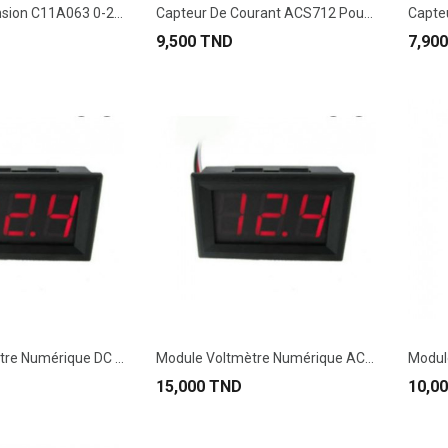
Capteur De Tension C11A063 0-25V
Capteur De Courant ACS712 Pour Arduino
9,500 TND
7,90
Module Voltmètre Numérique DC 5-120V 0.56" LED...
Module Voltmètre Numérique AC 30-500V 0.56" LED...
15,000 TND
10,0