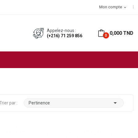
hat
Mon compte
expand_more
Appelez-nous :
0,000 TND
(+216) 71 259 856
0

Trier par :
Pertinence