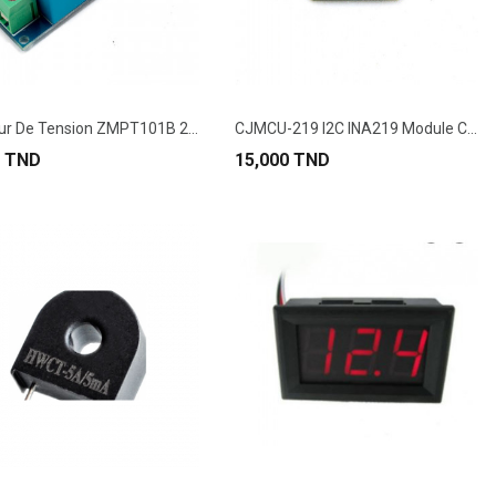
Capteur De Tension ZMPT101B 2mA
CJMCU-219 I2C INA219 Module Capteur De...
0 TND
15,000 TND