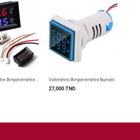
Module Voltmètre Ampèremètre Numérique DC...
Voltmètre/Ampèremètre Numérique AC 50-500V/0-100A
27,000 TND