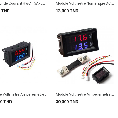
Capteur de Courant HWCT 5A/5MA
Module Voltmètre Numérique DC 4.5-30V 0.56" LED...
0 TND
13,000 TND
Module Voltmètre Ampèremètre Numérique DC...
Module Voltmètre Ampèremètre Numérique DC...
00 TND
30,000 TND