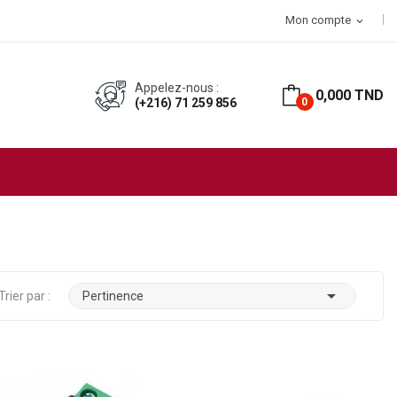
hat
Mon compte
expand_more
Appelez-nous :
0,000 TND
(+216) 71 259 856
0

Trier par :
Pertinence