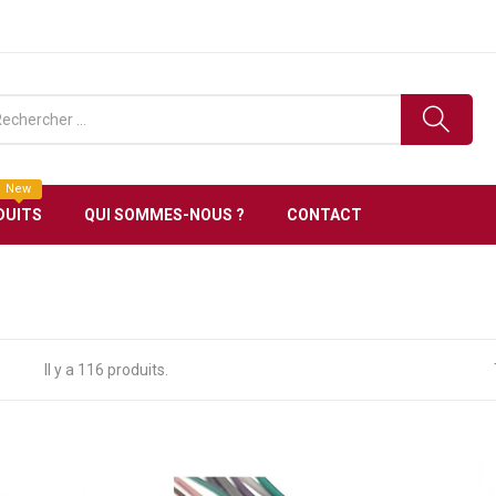
e en Tunisie Livraison gratuite à partir de 150 DT d’ac
New
DUITS
QUI SOMMES-NOUS ?
CONTACT
Il y a 116 produits.