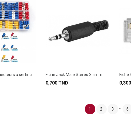
Kit 280pcs connecteurs à sertir cosses...
Fiche Jack Mâle Stéréo 3.5mm
Fiche
0,700 TND
0,30
…
1
2
3
6