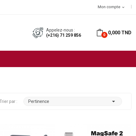
 d’achat
Mon compte
expand_more
Appelez-nous :
0,000 TND
(+216) 71 259 856
0

Trier par :
Pertinence