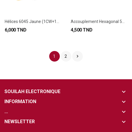
Hélices 6045 Jaune (1CW+1CCW)
Accouplement Hexagonal 5mm pour Roue et Moteur...
6,000 TND
4,500 TND

1
2
keyboard_arrow_down
SOUILAH ELECTRONIQUE
keyboard_arrow_down
INFORMATION
keyboard_arrow_down
...
keyboard_arrow_down
NEWSLETTER