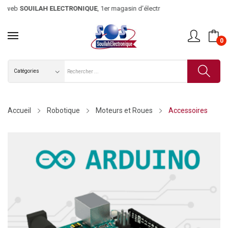
eb
SOUILAH ELECTRONIQUE
, 1er magasin d’électronique en Tun
0
Accueil
Robotique
Moteurs et Roues
Accessoires