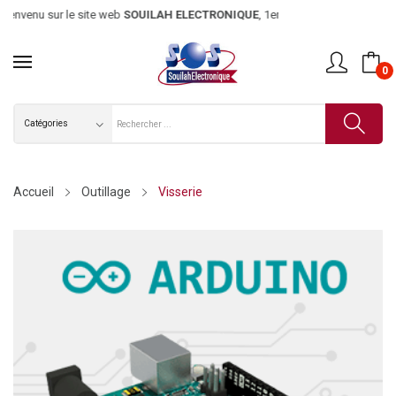
envenu sur le site web
SOUILAH ELECTRONIQUE
, 1er magasin d’élect
0
Accueil
Outillage
Visserie